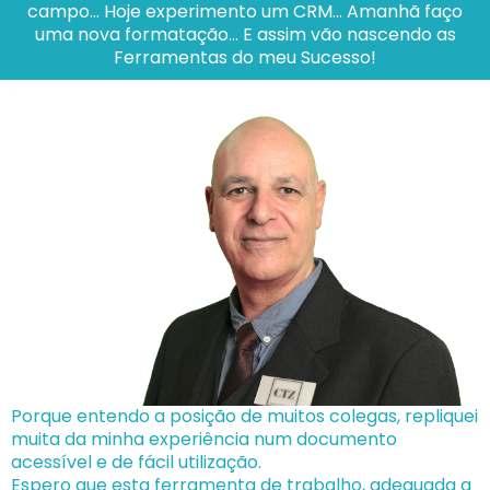
campo... Hoje experimento um CRM... Amanhã faço
uma nova formatação... E assim vão nascendo as
Ferramentas do meu Sucesso!
Porque entendo a posição de muitos colegas, repliquei
muita da minha experiência num documento
acessível e de fácil utilização.
Espero que esta ferramenta de trabalho, adequada a